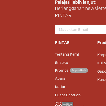
Pelajari lebih lanjut:
Berlangganan newslette
PINTAR
PINTAR
Pro
Tentang Kami
Korp
Snacks
Kuli
Promosi
Segera Hadir
Oppo
Acara
Kurs
Karier
Pusat Bantuan