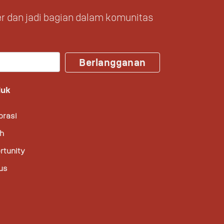
r dan jadi bagian dalam komunitas
Berlangganan
duk
orasi
ah
rtunity
us