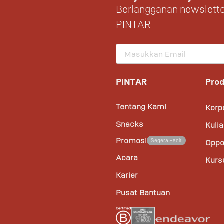
Berlangganan newslette
PINTAR
PINTAR
Pro
Tentang Kami
Korp
Snacks
Kuli
Promosi
Segera Hadir
Oppo
Acara
Kurs
Karier
Pusat Bantuan