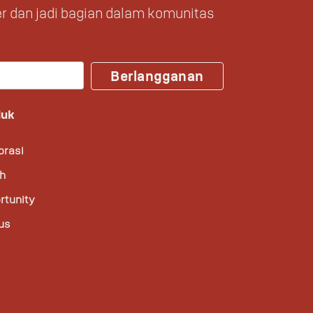
r dan jadi bagian dalam komunitas
Berlangganan
duk
orasi
ah
rtunity
us