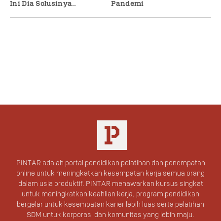
Ini Dia Solusinya..
Pandemi
PINTAR adalah portal pendidikan pelatihan dan penempatan
online untuk meningkatkan kesempatan kerja semua orang
dalam usia produktif. PINTAR menawarkan kursus singkat
untuk meningkatkan keahlian kerja, program pendidikan
bergelar untuk kesempatan karier lebih luas serta pelatihan
SDM untuk korporasi dan komunitas yang lebih maju.